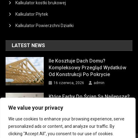
Kalkulator kostki brukowej
Kalkulator Płytek
Kalkulator Powierzchni Działki
LATEST NEWS
Ile Kosztuje Dach Domu?
Kompleksowy Przegląd Wydatków
Od Konstrukcji Po Pokrycie
16 czerwca, 2026
admin
Które Farby Do Ścian Są Najlepsze?
9 czerwca, 2026
admin
We value your privacy
We use cookies to enhance your browsing experience, serve
personalized ads or content, and analyze our traffic. By
clicking "Accept All", you consent to our use of cookies.