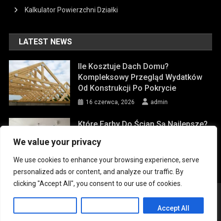
Kalkulator Powierzchni Działki
LATEST NEWS
Ile Kosztuje Dach Domu?
Kompleksowy Przegląd Wydatków
Od Konstrukcji Po Pokrycie
16 czerwca, 2026
admin
Które Farby Do Ścian Są Najlepsze?
9 czerwca, 2026
admin
We value your privacy
We use cookies to enhance your browsing experience, serve
personalized ads or content, and analyze our traffic. By
clicking "Accept All", you consent to our use of cookies.
|
Theme: News Portal by
Mystery Themes
.
Dom
Tech
Przemysł
Produkcja
Budowa
Meble
Customize
Reject All
Accept All
Remont
KALKULATORY