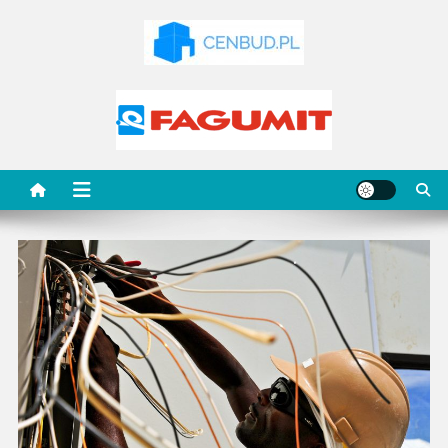
Skip
to
content
Newsy budowlane