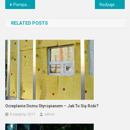
Nawigacja
Pompa ciepła marki, koszty i opłacalność instalacji.
Rodzaje uchwytów do mebli: Co wybrać?
wpisu
RELATED POSTS
Ocieplanie Domu Styropianem – Jak To Się Robi?
8 sierpnia, 2017
admin